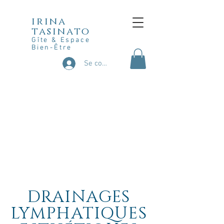
irina
tasinato
Gîte & Espace
Bien-Être
Se connecter
« Le corps est le temple de
l’esprit. »
St Paul
DRAINAGES
LYMPHATIQUES