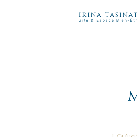
irina tasina
Gîte & Espace Bien-Êt
m
1. Qu'es