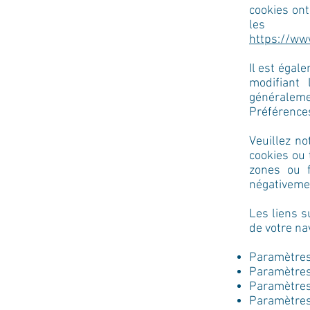
cookies on
les b
https://www
Il est égal
modifiant
généralem
Préférences
Veuillez no
cookies ou 
zones ou f
négativemen
Les liens s
de votre na
Paramètres
Paramètres 
Paramètres
Paramètres 