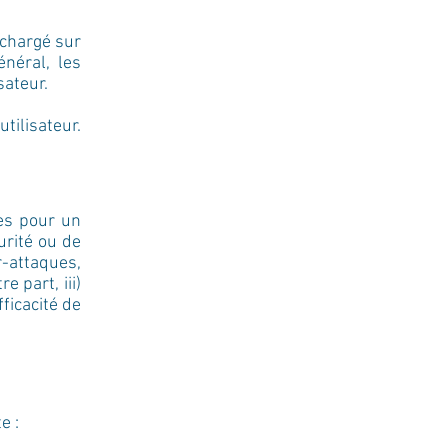
léchargé sur
néral, les
sateur.
tilisateur.
res pour un
urité ou de
er-attaques,
e part, iii)
ficacité de
e :