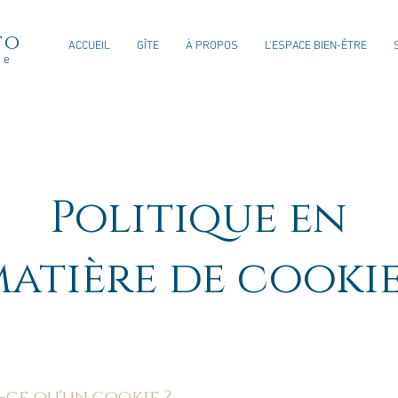
to
ACCUEIL
GÎTE
À PROPOS
L'ESPACE BIEN-ÊTRE
re
Politique en
atière de cooki
t-ce qu'un cookie ?