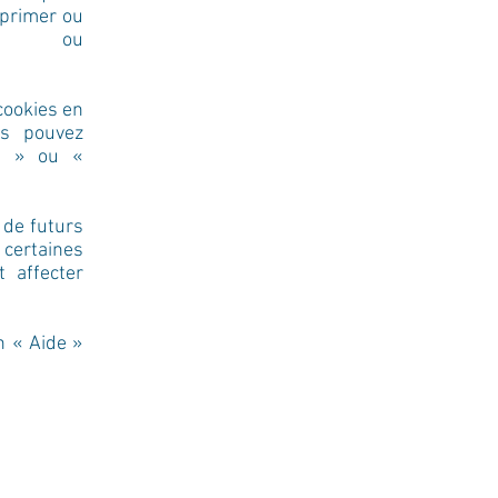
pprimer ou
ou
cookies en
us pouvez
s » ou «
 de futurs
 certaines
 affecter
n « Aide »