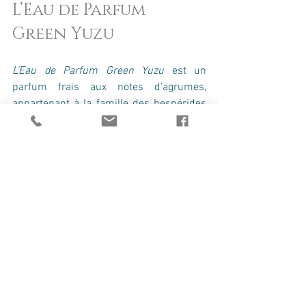
L’Eau de Parfum 
Green Yuzu
L'Eau de Parfum Green Yuzu
 est un 
parfum frais aux notes d’agrumes, 
appartenant à la famille des hespérides 
fruités, qui convient aussi bien aux 
femmes qu’aux hommes.
Discrétion, raffinement, infinie 
fraîcheur… un 
ravissement
 à elle toute 
seule !
La bougie à la Rose 
de mai
« Mignonne allons voir si la rose