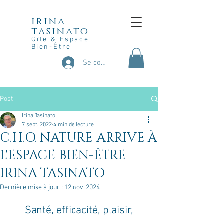
irina
tasinato
Gîte & Espace
Bien-Être
Se connecter
Post
Irina Tasinato
7 sept. 2022
4 min de lecture
C.H.O. NATURE ARRIVE À
L'ESPACE BIEN-ÊTRE
IRINA TASINATO
Dernière mise à jour :
12 nov. 2024
Santé, efficacité, plaisir,