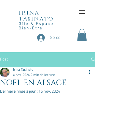
irina
tasinato
Gîte & Espace
Bien-Être
Se connecter
Post
Irina Tasinato
6 nov. 2024
2 min de lecture
NOËL EN ALSACE
Dernière mise à jour :
15 nov. 2024