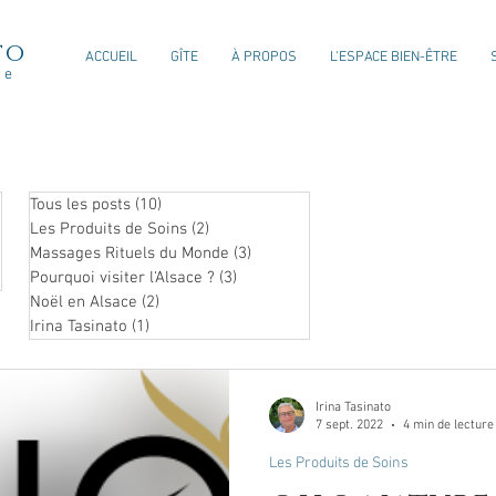
to
ACCUEIL
GÎTE
À PROPOS
L'ESPACE BIEN-ÊTRE
re
Tous les posts
(10)
10 posts
Les Produits de Soins
(2)
2 posts
Massages Rituels du Monde
(3)
3 posts
Pourquoi visiter l'Alsace ?
(3)
3 posts
Noël en Alsace
(2)
2 posts
Irina Tasinato
(1)
1 post
Irina Tasinato
7 sept. 2022
4 min de lecture
Les Produits de Soins