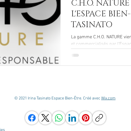
C.H.O. NATURE
L'ESPACE BIEN
TASINATO
La gamme C.H.O. NATURE vient 
et commercialisés par l'Espace
© 2021 Irina Tasinato Espace Bien-Être. Créé avec
Wix.com
kies