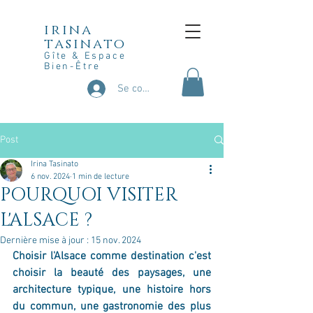
irina
tasinato
Gîte & Espace
Bien-Être
Se connecter
Post
Irina Tasinato
6 nov. 2024
1 min de lecture
POURQUOI VISITER
L'ALSACE ?
Dernière mise à jour :
15 nov. 2024
Choisir l'Alsace comme destination c'est 
choisir la beauté des paysages, une 
architecture typique, une histoire hors 
du commun, une gastronomie des plus 