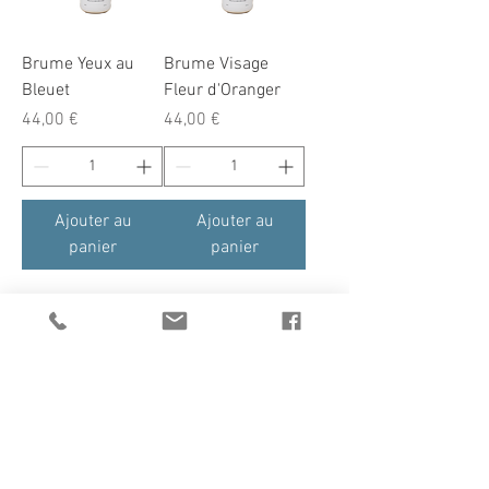
Brume Yeux au
Brume Visage
Bleuet
Fleur d'Oranger
Prix
Prix
44,00 €
44,00 €
Ajouter au
Ajouter au
panier
panier
Mentions légales & CGV
Politique en matière de cookies
© 2021 Irina Tasinato Espace Bien-Être. Créé