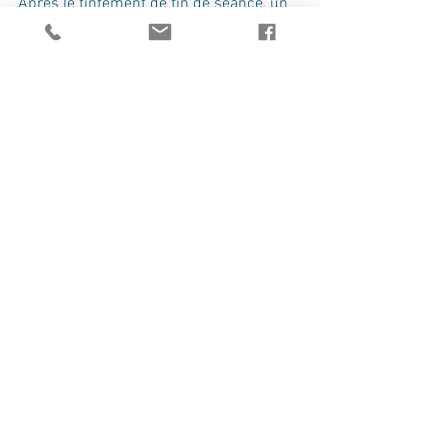
Après le tintement de fin de séance, un 
thé* (ou une tisane selon l’heure) de Bali 
est servi pour permettre un retour 
calme et apaisé.
Durée du soin : 1h
30
Tarif : 120 €
* 
Thé ou tisane Dammann Frères
Massages du monde
Oshibori
Harmonie corps & âme
Balinais
Massages Rituels du Monde
Voir tout
Posts récents