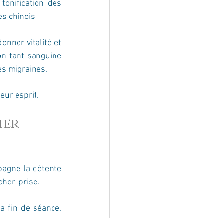
onification des 
s chinois. 
onner vitalité et 
on tant sanguine 
es migraines. 
eur esprit.
her-
pagne la détente 
cher-prise.
 fin de séance. 