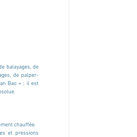
e balayages, de 
ages, de palper-
n Bao » ; il est 
bsolue.
ement chauffée. 
es et pressions 