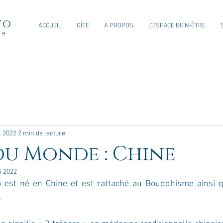
to
ACCUEIL
GÎTE
À PROPOS
L'ESPACE BIEN-ÊTRE
re
. 2022
2 min de lecture
du Monde : Chine
i 2022
est né en Chine et est rattaché au Bouddhisme ainsi qu
.