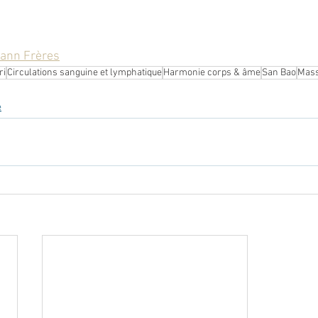
ann Frères
ri
Circulations sanguine et lymphatique
Harmonie corps & âme
San Bao
Mass
e