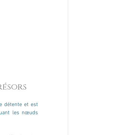
résors 
 détente et est 
quant les nœuds 