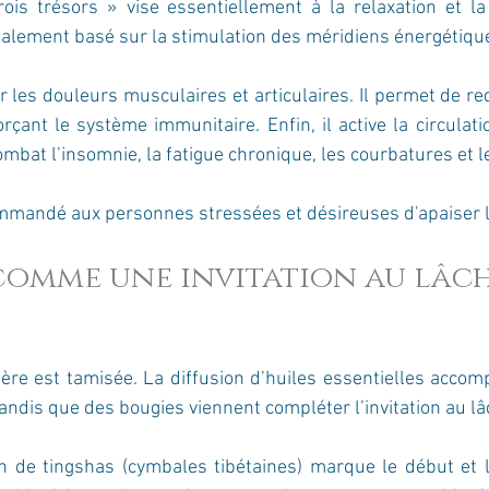
is trésors » vise essentiellement à la relaxation et la t
ipalement basé sur la stimulation des méridiens énergétique
r les douleurs musculaires et articulaires. Il permet de red
orçant le système immunitaire. Enfin, il active la circulati
mbat l’insomnie, la fatigue chronique, les courbatures et l
mmandé aux personnes stressées et désireuses d'apaiser l
comme une invitation au lâc
ière est tamisée. La diffusion d’huiles essentielles accom
tandis que des bougies viennent compléter l’invitation au lâ
n de tingshas (cymbales tibétaines) marque le début et la