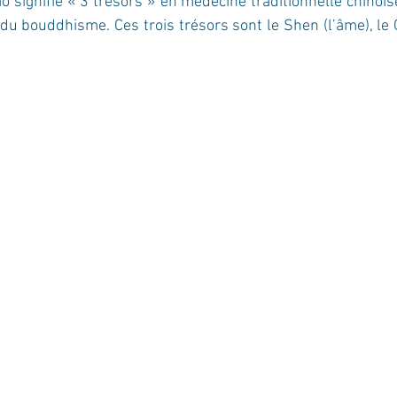
o signifie « 3 trésors » en médecine traditionnelle chinoise
u bouddhisme. Ces trois trésors sont le Shen (l’âme), le Qi 