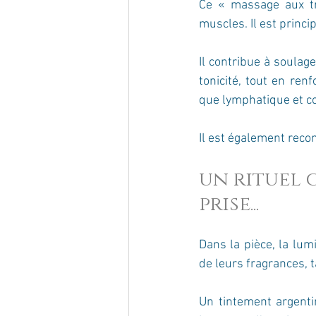
Ce « massage aux tro
muscles. Il est princ
Il contribue à soulage
tonicité, tout en renf
que lymphatique et co
Il est également reco
un rituel 
prise... 
Dans la pièce, la lum
de leurs fragrances, 
Un tintement argenti